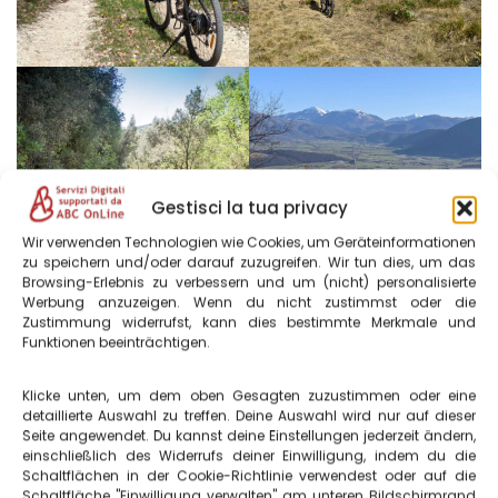
Gestisci la tua privacy
Wir verwenden Technologien wie Cookies, um Geräteinformationen
zu speichern und/oder darauf zuzugreifen. Wir tun dies, um das
Browsing-Erlebnis zu verbessern und um (nicht) personalisierte
Werbung anzuzeigen. Wenn du nicht zustimmst oder die
Fahrradpflege – nützliche
Zustimmung widerrufst, kann dies bestimmte Merkmale und
Funktionen beeinträchtigen.
Informationen
Klicke unten, um dem oben Gesagten zuzustimmen oder eine
detaillierte Auswahl zu treffen. Deine Auswahl wird nur auf dieser
Bei Mountainbiketouren, auch auf der offiziellen
Seite angewendet. Du kannst deine Einstellungen jederzeit ändern,
Parkroute, können kleinere mechanische Probleme
einschließlich des Widerrufs deiner Einwilligung, indem du die
Schaltflächen in der Cookie-Richtlinie verwendest oder auf die
auftreten. Dank der ortsansässigen Unternehmen ist es
Schaltfläche "Einwilligung verwalten" am unteren Bildschirmrand