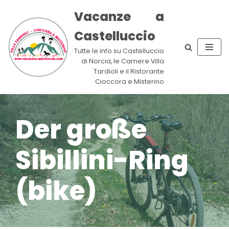
Vacanze a
Zum
Castelluccio
Inhalt
springen
Tutte le info su Castelluccio
di Norcia, le Camere Villa
Tardioli e il Ristorante
Cioccora e Misterino
Der große
Sibillini-Ring
(bike)