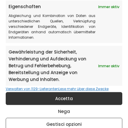
Der Weg in Terre Mutate (den veränderten Ländern)
Eigenschaften
Immer aktiv
Der Weg von Castelluccio nach Monte Vettore
Abgleichung und Kombination von Daten aus
unterschiedlichen Quellen, Verknüpfung
Der Weg von Forca di Presta zum Monte Vettore
verschiedener Endgeräte, Identifikation von
Der Weg von Foce zum Monte Vettore
Endgeräten anhand automatisch übermittelter
Informationen.
Pilatussee
Le Lame Rosse (Die Roten Klingen)
Gewährleistung der Sicherheit,
Verhinderung und Aufdeckung von
Die Schluchten des Infernaccio-Le gole
Betrug und Fehlerbehebung,
Immer aktiv
dell’Infernaccio
Bereitstellung und Anzeige von
Großer Sibillini-Ring (Fahrrad)
Werbung und Inhalten.
Schutzhütte Argentella
Verwalten von 1129-Lieferanten
Lese mehr über diese Zwecke
Die Gipfel des Redentore
Accetta
Nega
Gestisci opzioni