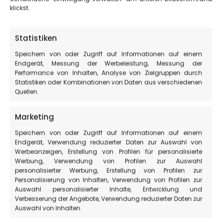
kein Problem, das Rad zu reparieren und die Tour
klickst.
fortzusetzen.
Statistiken
Routen und Wege in der
Umgebung von Castelluccio di
Speichern von oder Zugriff auf Informationen auf einem
Endgerät, Messung der Werbeleistung, Messung der
Norcia
Performance von Inhalten, Analyse von Zielgruppen durch
Statistiken oder Kombinationen von Daten aus verschiedenen
Quellen.
Entdecken Sie alle Routen, die Sie in der Nähe von
Castelluccio di Norcia machen können, oder besuchen
Marketing
Sie
die Seite, die den PARKFÜHRERN gewidmet ist, um zu
Speichern von oder Zugriff auf Informationen auf einem
erfahren, warum es besser ist, das Gebiet mit einem
Endgerät, Verwendung reduzierter Daten zur Auswahl von
FÜHRER zu besuchen.
Werbeanzeigen, Erstellung von Profilen für personalisierte
Werbung, Verwendung von Profilen zur Auswahl
personalisierter Werbung, Erstellung von Profilen zur
Der Piangrande
Personalisierung von Inhalten, Verwendung von Profilen zur
Auswahl personalisierter Inhalte, Entwicklung und
Die Pantani von Accumoli
Verbesserung der Angebote, Verwendung reduzierter Daten zur
Auswahl von Inhalten.
Der Bergweg für alle (auch behindertengerecht)