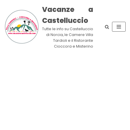
Vacanze a
Zum
Castelluccio
Inhalt
springen
Tutte le info su Castelluccio
di Norcia, le Camere Villa
Tardioli e il Ristorante
Cioccora e Misterino