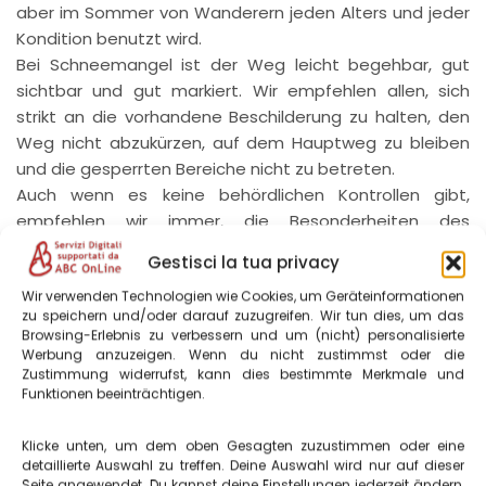
aber im Sommer von Wanderern jeden Alters und jeder
Kondition benutzt wird.
Bei Schneemangel ist der Weg leicht begehbar, gut
sichtbar und gut markiert. Wir empfehlen allen, sich
strikt an die vorhandene Beschilderung zu halten, den
Weg nicht abzukürzen, auf dem Hauptweg zu bleiben
und die gesperrten Bereiche nicht zu betreten.
Auch wenn es keine behördlichen Kontrollen gibt,
empfehlen wir immer, die Besonderheiten des
Schutzgebietes unseres Parks zu respektieren. Es
Gestisci la tua privacy
handelt sich um ein Gebiet der Klasse A: keine Hunde,
Wir verwenden Technologien wie Cookies, um Geräteinformationen
weder frei noch an der Leine, keine Abfälle auf dem
zu speichern und/oder darauf zuzugreifen. Wir tun dies, um das
Boden, kein Feuer und keine Lärmbelästigung.
Browsing-Erlebnis zu verbessern und um (nicht) personalisierte
Werbung anzuzeigen. Wenn du nicht zustimmst oder die
Zustimmung widerrufst, kann dies bestimmte Merkmale und
Detaillierte Informationen
zur Anreise zum Monte
Funktionen beeinträchtigen.
Vettore
Klicke unten, um dem oben Gesagten zuzustimmen oder eine
detaillierte Auswahl zu treffen. Deine Auswahl wird nur auf dieser
Seite angewendet. Du kannst deine Einstellungen jederzeit ändern,