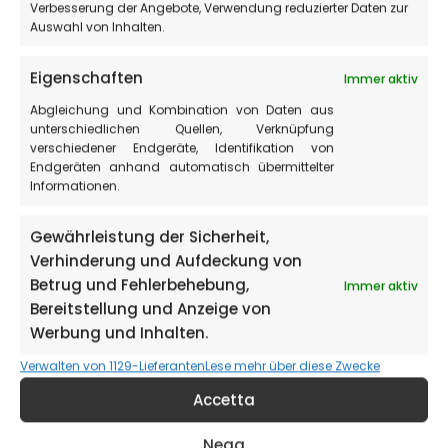
Verbesserung der Angebote, Verwendung reduzierter Daten zur
Auswahl von Inhalten.
Eigenschaften
Immer aktiv
Abgleichung und Kombination von Daten aus
unterschiedlichen Quellen, Verknüpfung
verschiedener Endgeräte, Identifikation von
Endgeräten anhand automatisch übermittelter
Informationen.
Gewährleistung der Sicherheit,
Verhinderung und Aufdeckung von
Betrug und Fehlerbehebung,
Immer aktiv
Bereitstellung und Anzeige von
Werbung und Inhalten.
Verwalten von 1129-Lieferanten
Lese mehr über diese Zwecke
Accetta
Möchten Sie wissen, wie Sie diese Routen befahren
können? Wünschen Sie die Hilfe eines Reiseführers?
Nega